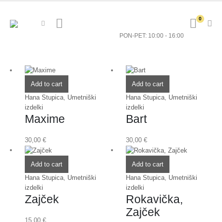
Pokličite nas
0
041 792 873
PON-PET: 10:00 - 16:00
Add to cart
Add to cart
Hana Stupica
,
Umetniški
Hana Stupica
,
Umetniški
izdelki
izdelki
Maxime
Bart
30,00
€
30,00
€
Add to cart
Add to cart
Hana Stupica
,
Umetniški
Hana Stupica
,
Umetniški
izdelki
izdelki
Zajček
Rokavička,
Zajček
15,00
€