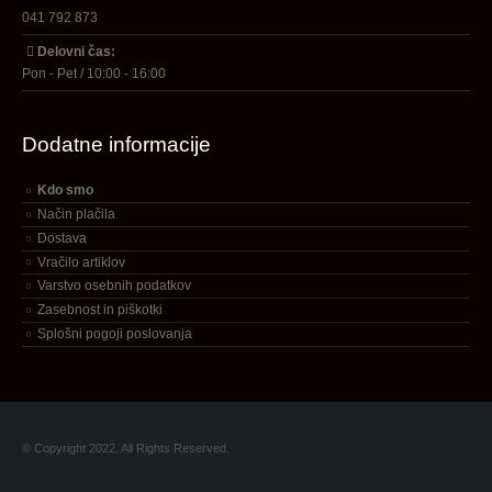
041 792 873
Delovni čas:
Pon - Pet / 10:00 - 16:00
Dodatne informacije
Kdo smo
Način plačila
Dostava
Vračilo artiklov
Varstvo osebnih podatkov
Zasebnost in piškotki
Splošni pogoji poslovanja
© Copyright 2022. All Rights Reserved.