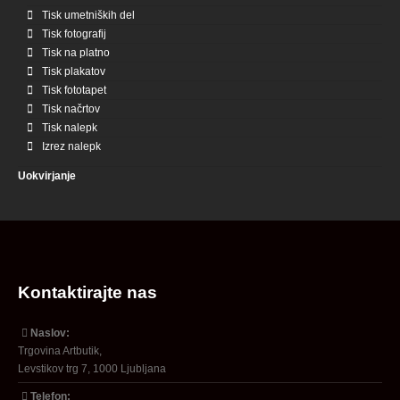
Tisk umetniških del
Tisk fotografij
Tisk na platno
Tisk plakatov
Tisk fototapet
Tisk načrtov
Tisk nalepk
Izrez nalepk
Uokvirjanje
Kontaktirajte nas
Naslov:
Trgovina Artbutik,
Levstikov trg 7, 1000 Ljubljana
Telefon: