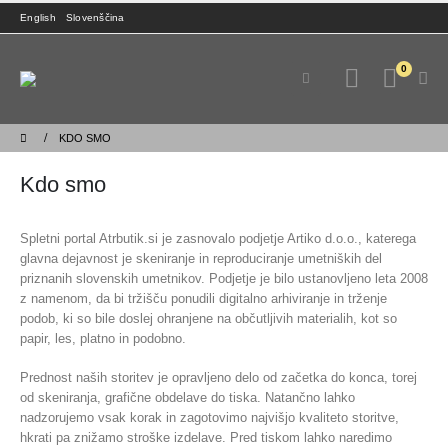
English
Slovenščina
0
KDO SMO
Kdo smo
Spletni portal Atrbutik.si je zasnovalo podjetje Artiko d.o.o., katerega
glavna dejavnost je skeniranje in reproduciranje umetniških del
priznanih slovenskih umetnikov. Podjetje je bilo ustanovljeno leta 2008
z namenom, da bi tržišču ponudili digitalno arhiviranje in trženje
podob, ki so bile doslej ohranjene na občutljivih materialih, kot so
papir, les, platno in podobno.
Prednost naših storitev je opravljeno delo od začetka do konca, torej
od skeniranja, grafične obdelave do tiska. Natančno lahko
nadzorujemo vsak korak in zagotovimo najvišjo kvaliteto storitve,
hkrati pa znižamo stroške izdelave. Pred tiskom lahko naredimo