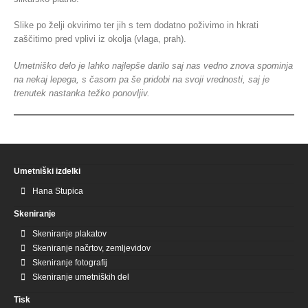
Slike po želji okvirimo ter jih s tem dodatno poživimo in hkrati
zaščitimo pred vplivi iz okolja (vlaga, prah).
Umetniško delo je lahko najlepše darilo saj nas vedno znova spominja
na nekaj lepega, s časom pa še pridobi na svoji vrednosti, saj je
trenutek nastanka težko ponovljiv.
Umetniški izdelki
Hana Stupica
Skeniranje
Skeniranje plakatov
Skeniranje načrtov, zemljevidov
Skeniranje fotografij
Skeniranje umetniških del
Tisk