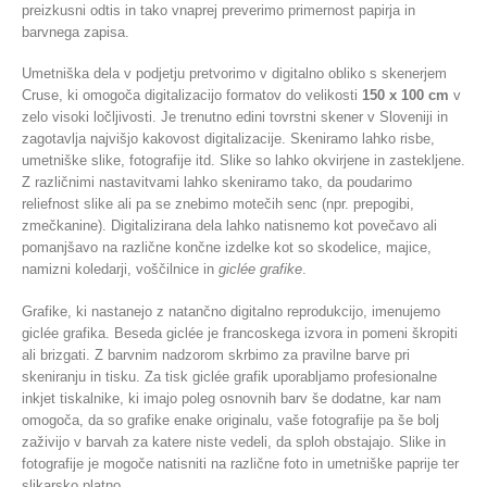
preizkusni odtis in tako vnaprej preverimo primernost papirja in
barvnega zapisa.
Umetniška dela v podjetju pretvorimo v digitalno obliko s skenerjem
Cruse, ki omogoča digitalizacijo formatov do velikosti
150 x 100 cm
v
zelo visoki ločljivosti. Je trenutno edini tovrstni skener v Sloveniji in
zagotavlja najvišjo kakovost digitalizacije. Skeniramo lahko risbe,
umetniške slike, fotografije itd. Slike so lahko okvirjene in zastekljene.
Z različnimi nastavitvami lahko skeniramo tako, da poudarimo
reliefnost slike ali pa se znebimo motečih senc (npr. prepogibi,
zmečkanine). Digitalizirana dela lahko natisnemo kot povečavo ali
pomanjšavo na različne končne izdelke kot so skodelice, majice,
namizni koledarji, voščilnice in
giclée grafike
.
Grafike, ki nastanejo z natančno digitalno reprodukcijo, imenujemo
giclée grafika. Beseda giclée je francoskega izvora in pomeni škropiti
ali brizgati. Z barvnim nadzorom skrbimo za pravilne barve pri
skeniranju in tisku. Za tisk giclée grafik uporabljamo profesionalne
inkjet tiskalnike, ki imajo poleg osnovnih barv še dodatne, kar nam
omogoča, da so grafike enake originalu, vaše fotografije pa še bolj
zaživijo v barvah za katere niste vedeli, da sploh obstajajo. Slike in
fotografije je mogoče natisniti na različne foto in umetniške paprije ter
slikarsko platno.