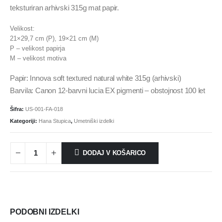
teksturiran arhivski 315g mat papir.
Velikost:
21×29,7 cm (P), 19×21 cm (M)
P – velikost papirja
M – velikost motiva
Papir: Innova soft textured natural white 315g (arhivski)
Barvila: Canon 12-barvni lucia EX pigmenti – obstojnost 100 let
Šifra:
US-001-FA-018
Kategoriji:
Hana Stupica
,
Umetniški izdelki
DODAJ V KOŠARICO
PODOBNI IZDELKI