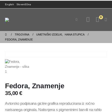
English
Slovenščina
0
TRGOVINA
UMETNIŠKI IZDELKI
,
HANA STUPICA
FEDORA, ZNAMENJE
Fedora, Znamenje
35,00
€
Avtorsko podpisana giclée grafika reproducirana iz ročno
narisanega originala. Natisnjena s pigmentnimi barvili na rahlo