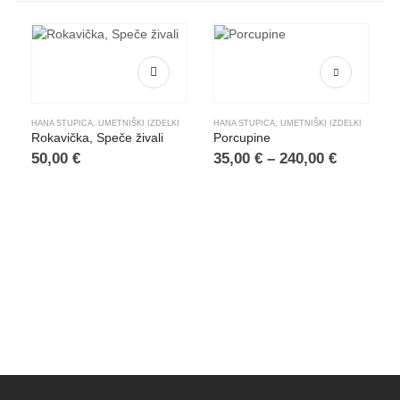
Ta izdelek ima več različic. Možnosti lahko izberete na strani izdelka
HANA STUPICA
,
UMETNIŠKI IZDELKI
HANA STUPICA
,
UMETNIŠKI IZDELKI
Rokavička, Speče živali
Porcupine
Cenovni
50,00
€
35,00
€
–
240,00
€
razpon:
od
35,00 €
do
240,00 €