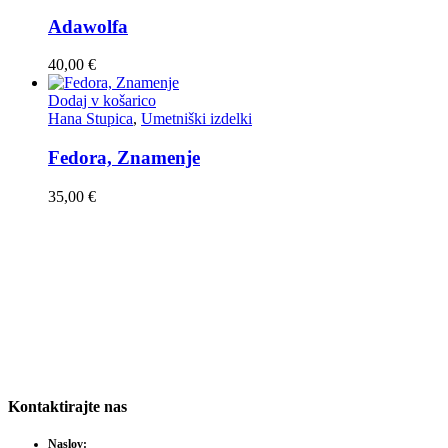
do
izdelka
240,00 €
Adawolfa
40,00
€
Dodaj v košarico
Hana Stupica
,
Umetniški izdelki
Fedora, Znamenje
35,00
€
Umetniški izdelki
Skeniranje
Hana Stupica
Skeniranje plakato
Skeniranje načrtov
Skeniranje fotograf
Skeniranje umetniš
Kontaktirajte nas
Naslov: