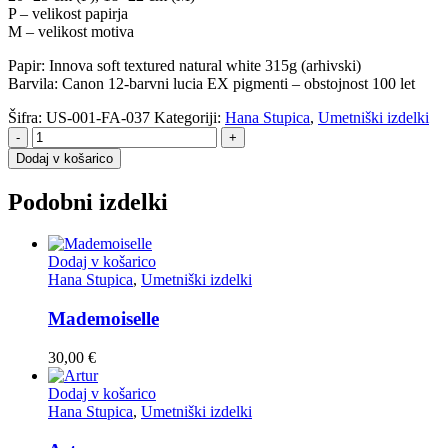
P – velikost papirja
M – velikost motiva
Papir: Innova soft textured natural white 315g (arhivski)
Barvila: Canon 12-barvni lucia EX pigmenti – obstojnost 100 let
Šifra:
US-001-FA-037
Kategoriji:
Hana Stupica
,
Umetniški izdelki
-
+
Dodaj v košarico
Podobni izdelki
Dodaj v košarico
Hana Stupica
,
Umetniški izdelki
Mademoiselle
30,00
€
Dodaj v košarico
Hana Stupica
,
Umetniški izdelki