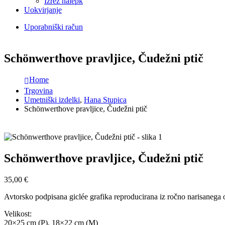
Izrez nalepk
Uokvirjanje
Uporabniški račun
Schönwerthove pravljice, Čudežni ptič
Home
Trgovina
Umetniški izdelki
,
Hana Stupica
Schönwerthove pravljice, Čudežni ptič
Schönwerthove pravljice, Čudežni ptič
35,00
€
Avtorsko podpisana giclée grafika reproducirana iz ročno narisanega or
Velikost:
20×25 cm (P), 18×22 cm (M)