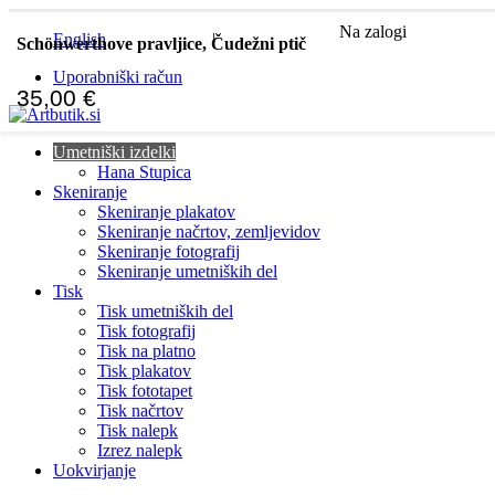
Na zalogi
English
Slovenščina
|
Schönwerthove pravljice, Čudežni ptič
Uporabniški račun
35,00
€
Umetniški izdelki
Hana Stupica
Skeniranje
Skeniranje plakatov
Skeniranje načrtov, zemljevidov
Skeniranje fotografij
Skeniranje umetniških del
Tisk
Tisk umetniških del
Tisk fotografij
Tisk na platno
Tisk plakatov
Tisk fototapet
Tisk načrtov
Tisk nalepk
Izrez nalepk
Uokvirjanje