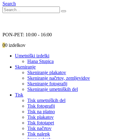
Search
Pokličite nas
041 792 873
PON-PET: 10:00 - 16:00
0
0 izdelkov
Umetniški izdelki
Hana Stupica
Skeniranje
Skeniranje plakatov
Skeniranje načrtov, zemljevidov
Skeniranje fotografij
Skeniranje umetniških del
Tisk
Tisk umetniških del
Tisk fotografij
Tisk na platno
Tisk plakatov
Tisk fototapet
Tisk načrtov
Tisk nalepk