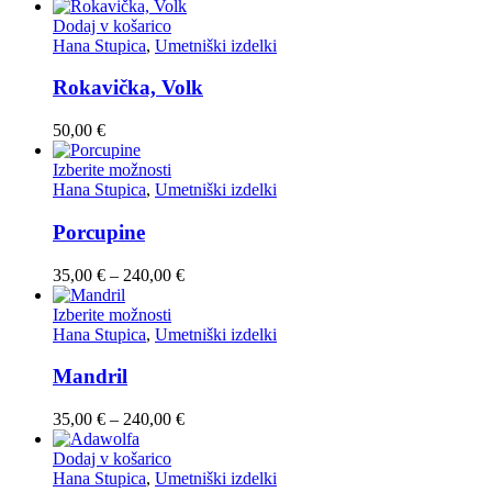
Dodaj v košarico
Hana Stupica
,
Umetniški izdelki
Rokavička, Volk
50,00
€
Ta
Izberite možnosti
izdelek
Hana Stupica
,
Umetniški izdelki
ima
več
Porcupine
različic.
Možnosti
Cenovni
35,00
€
–
240,00
€
lahko
razpon:
izberete
Ta
od
Izberite možnosti
na
izdelek
35,00 €
Hana Stupica
,
Umetniški izdelki
strani
ima
do
izdelka
več
240,00 €
Mandril
različic.
Možnosti
Cenovni
35,00
€
–
240,00
€
lahko
razpon:
izberete
od
Dodaj v košarico
na
35,00 €
Hana Stupica
,
Umetniški izdelki
strani