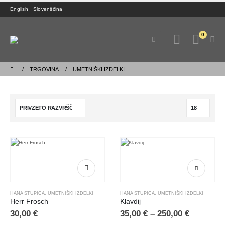
English
Slovenščina
0
TRGOVINA
UMETNIŠKI IZDELKI
Ta
izdelek
ima
HANA STUPICA
,
UMETNIŠKI IZDELKI
HANA STUPICA
,
UMETNIŠKI IZDELKI
več
Herr Frosch
Klavdij
različic.
Cenovni
30,00
€
35,00
€
–
250,00
€
Možnosti
razpon:
lahko