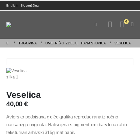
English
Slovenščina
0
TRGOVINA
UMETNIŠKI IZDELKI
,
HANA STUPICA
VESELICA
Veselica
40,00
€
Avtorsko podpisana giclée grafika reproducirana iz ročno
narisanega originala. Natisnjena s pigmentnimi barvili na rahlo
teksturiran arhivski 315g mat papir.