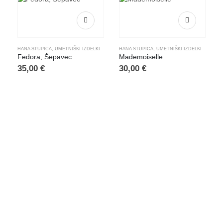
HANA STUPICA
,
UMETNIŠKI IZDELKI
HANA STUPICA
,
UMETNIŠKI IZDELKI
Fedora, Šepavec
Mademoiselle
35,00
€
30,00
€