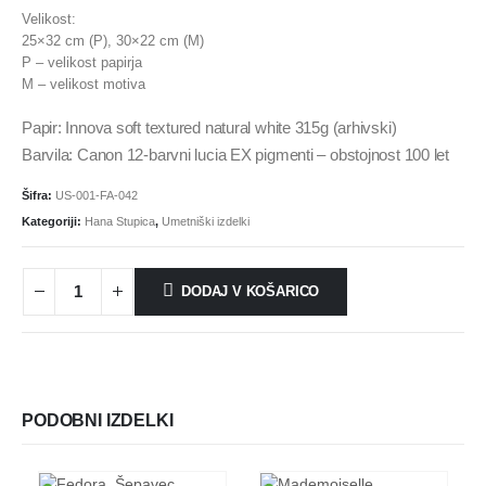
Velikost:
25×32 cm (P), 30×22 cm (M)
P – velikost papirja
M – velikost motiva
Papir: Innova soft textured natural white 315g (arhivski)
Barvila: Canon 12-barvni lucia EX pigmenti – obstojnost 100 let
Šifra:
US-001-FA-042
Kategoriji:
Hana Stupica
,
Umetniški izdelki
DODAJ V KOŠARICO
PODOBNI IZDELKI